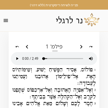
האיגרת אל פילימון
פנייה לשיחה דיסקרטית (ללא זיהוי)