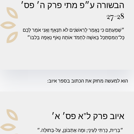
הבשורה ע״פ מתי פרק ה׳ פס׳
27-28
״שְׁמַעְתֶּם כִּי נֶאֱמַר לָרִאשֹׁנִים לֹא תִנְאָף׃ וַאֲנִי אֹמֵר לָכֶם
כָּל־הַמִּסְתַּכֵּל בְּאִשָׁה לַחְמֹד אוֹתָהּ נָאֹף נְאָפָהּ בְּלִבּוֹ׃״
הוא למעשה מחזק את הכתוב בספר איוב:
איוב פרק ל"א פס׳ א׳
״בְּרִית, כָּרַתִּי לְעֵינָי; וּמָה אֶתְבּוֹנֵן, עַל-בְּתוּלָה.״