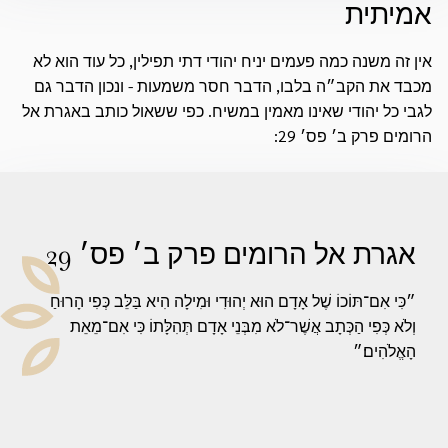
אמיתית
אין זה משנה כמה פעמים יניח יהודי דתי תפילין, כל עוד הוא לא
מכבד את הקב״ה בלבו, הדבר חסר משמעות - ונכון הדבר גם
לגבי כל יהודי שאינו מאמין במשיח. כפי ששאול כותב באגרת אל
הרומים פרק ב׳ פס׳ 29:
אגרת אל הרומים פרק ב׳ פס׳ 29
״כִּי אִם־תּוֹכוֹ שֶׁל אָדָם הוּא יְהוּדִי וּמִילָה הִיא בַּלֵּב כְּפִי הָרוּחַ
וְלֹא כְּפִי הַכְּתָב אֲשֶׁר־לֹא מִבְּנֵי אָדָם תְּהִלָּתוֹ כִּי אִם־מֵאֵת
הָאֱלֹהִים׃״