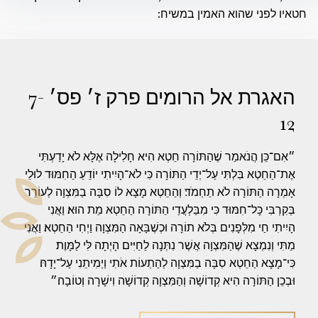
חטאיו לפני שהוא האמין במשיח:
האגרת אל הרומים פרק ז׳ פס׳ 7-
12
״אִם־כֵּן הֲנֹאמַר שֶׁהַתּוֹרָה חֵטְא הִיא חָלִילָה אֶלָּא לֹא יָדַעְתִּי
אֶת־הַחֵטְא בִּלְתִּי עַל־יְדֵי הַתּוֹרָה כִּי לֹא־הָיִיתִי יוֹדֵעַ הַחִמּוּד לוּלֵי
אָמְרָה הַתּוֹרָה לֹא תַחְמֹד׃ וְהַחֵטְא מָצָא לוֹ סִבָּה בַמִּצְוָה לְעוֹרֵר
בְּקִרְבִּי כָּל־חִמּוּד כִּי מִבַּלְעֲדֵי הַתּוֹרָה הַחֵטְא מֵת הוּא׃ וַאֲנִי
הָיִיתִי חַי מִלְּפָנִים בְּלֹא תוֹרָה וּכְשֶׁבָּאָה הַמִּצְוָה וַיְחִי הַחֵטְא׃ וַאֲנִי
מַתִּי וְנִמְצָא שֶׁהַמִּצְוָה אֲשֶׁר נִתְּנָה לַחַיִּים הָיְתָה לִּי לַמָּוֶת׃
כִּי־מָצָא הַחֵטְא סִבָּה בַמִּצְוָה לְהַתְעוֹת אֹתִי וַיְמִיתֵנִי עַל־יָדָהּ׃
וּבְכֵן הַתּוֹרָה הִיא קְדוֹשָׁה וְהַמִּצְוָה קְדוֹשָׁה וִישָׁרָה וְטוֹבָה׃״