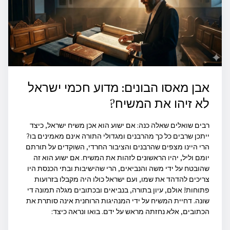
אבן מאסו הבונים: מדוע חכמי ישראל
לא זיהו את המשיח?
רבים שואלים שאלה כנה: אם ישוע הוא אכן משיח ישראל, כיצד
ייתכן שרבים כל כך מהרבנים ומגדולי התורה אינם מאמינים בו?
הרי היינו מצפים שהרבנים והציבור החרדי, השוקדים על תורתם
יומם וליל, יהיו הראשונים לזהות את המשיח. אם ישוע הוא זה
שהובטח על ידי משה והנביאים, הרי שהישיבות ובתי הכנסת היו
צריכים להדהד את שמו, ועם ישראל כולו היה מקבלו בזרועות
פתוחות! אולם, עיון בתורה, בנביאים ובכתובים מגלה תמונה די
שונה. דחיית המשיח על ידי המנהיגות הרוחנית אינה סותרת את
הכתובים, אלא נחזתה מראש על ידם. בואו ונראה כיצד: