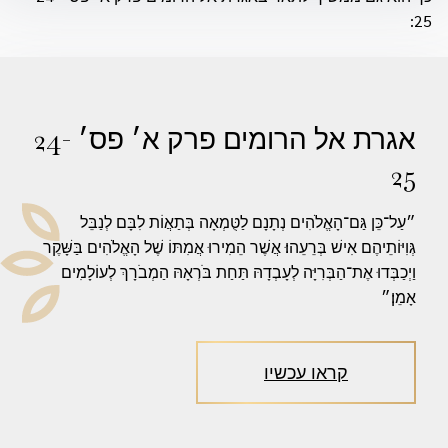
25:
אגרת אל הרומים פרק א׳ פס׳ 24-
25
״עַל־כֵּן גַּם־הָאֱלֹהִים נְתָנָם לַטֻּמְאָה בְּתַאֲוֹת לִבָּם לְנַבֵּל
גְּוִיּוֹתֵיהֶם אִישׁ בְּרֵעֵהוּ׃ אֲשֶׁר הֵמִירוּ אֲמִתּוֹ שֶׁל הָאֱלֹהִים בַּשָּׁקֶר
וַיְכַבְּדוּ אֶת־הַבְּרִיָּה לְעָבְדָהּ תַּחַת בֹּרְאָהּ הַמְבֹרָךְ לְעוֹלָמִים
אָמֵן׃״
קראו עכשיו