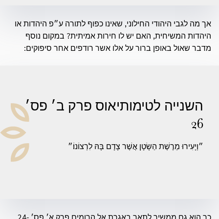
אך מה לגבי היהודי החילוני, שאינו כפוף לתורה ע״פ היהדות או
היהדות המשיחית, האם יש לו חירות אמיתית? במקום נוסף
מדבר שאול באופן ברור על אלו אשר רודפים אחר סיפוקים:
השנייה לטימותיאוס פרק ב׳ פס׳
26
״וְיָעִירוּ מֵרֶשֶׁת הַשָׂטָן אֲשֶׁר צָדָם בָּהּ לִרְצוֹנוֹ׃״
כך הוא גם ממשיך לתאר באגרת אל הרומים פרק א׳ פס׳ 24-