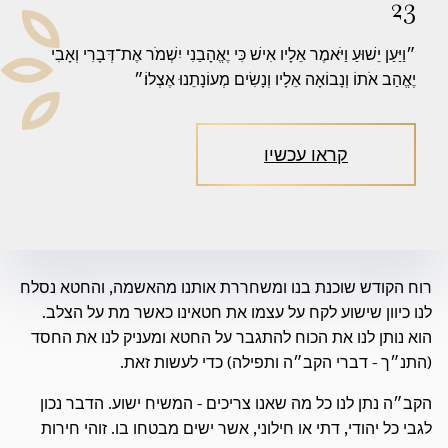
23
״וַיַּעַן יֵשׁוּעַ וַיֹּאמֶר אֵלָיו אִישׁ כִּי יֶאֱהָבַנִי יִשְׁמֹר אֶת־דְּבָרִי וְאָבִי
יֶאֱהַב אֹתוֹ וְנָבוֹאָה אֵלָיו וְנָשִׂים מְעוֹנָתֵנוּ אֶצְלוֹ׃״
קראו עכשיו
רוח הקודש שוכנת בנו ומשחררת אותנו מהאשמה, והחטא נסלח
לנו כיוון שישוע לקח על עצמו את חטאינו כאשר מת על הצלב.
הוא נותן לנו את הכוח להתגבר על החטא ומעניק לנו את החסד
(התנ״ך - דברי הקב״ה ותפילה) כדי לעשות זאת.
הקב״ה נתן לנו כל מה שאנו צריכים - המשיח ישוע. הדבר נכון
לגבי כל יהודי, דתי או חילוני, אשר ישים מבטחו בו. זוהי חירות