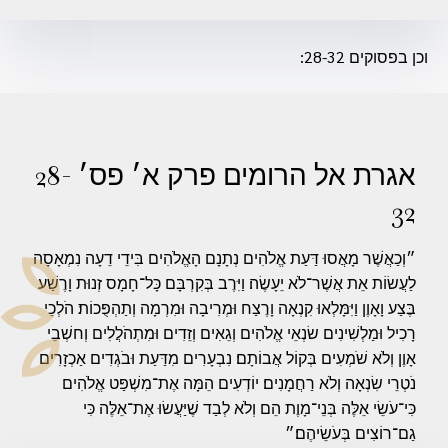
וכן בפסוקים 28-32:
אגרת אל הרומים פרק א׳ פס׳ 28-
32
״וְכַאֲשֶׁר מָאֲסוּ דַּעַת אֱלֹהִים נְתָנָם הָאֱלֹהִים בִּידֵי דֵעָה נִמְאָסָה
לַעֲשׂוֹת אֵת אֲשֶׁר־לֹא יֵעָשֶׂה׃ וַיִּרֶב בְּקִרְבָּם כָּל־חָמָס זְנוּת וָרֶשַׁע
בֶּצַע וָאָוֶן וַיִּמָּלְאוּ קִנְאָה וָרֶצַח וּמְרִיבָה וּמִרְמָה וְתַהְפֻּכוֹת׃ הֹלְכֵי
רָכִיל וּמַלְשִׁינִים שׂנְאֵי אֱלֹהִים וְגֵאִים וְזֵדִים וּמִתְהֹלֲלִים וְחשְׁבֵי
אָוֶן וְלֹא שֹׁמְעִים בְּקוֹל אֲבוֹתָם׃ נִבְעָרִים מִדַּעַת וּבֹגְדִים אַכְזָרִים
נֹטְרֵי שִׂנְאָה וְלֹא רַחֲמָנִים׃ יוֹדְעִים הֵמָּה אֶת־מִשְׁפַּט אֱלֹהִים
כִּי־עֹשֵׂי אֵלֶּה בְּנֵי־מָוֶת הֵם וְלֹא לְבַד שֶׁיַּעֲשׂוּ אֶת־אֵלֶּה כִּי
גַם־רוֹצִים בְּעֹשֵׂיהֶם׃״