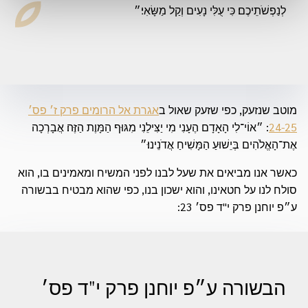
לְנַפְשֹׁתֵיכֶם׃ כִּי עֻלִּי נָעִים וְקַל מַשָּׂאִי׃״
מוטב שנזעק, כפי שזעק שאול ב
אגרת אל הרומים פרק ז׳ פס׳
24-25
: ״אוֹי־לִי הָאָדָם הֶעָנִי מִי יַצִּילֵנִי מִגּוּף הַמָּוֶת הַזֶּה׃ אֲבָרְכָה
אֶת־הָאֱלֹהִים בְּיֵשׁוּעַ הַמָּשִׁיחַ אֲדֹנֵינוּ׃״
כאשר אנו מביאים את שעל לבנו לפני המשיח ומאמינים בו, הוא
סולח לנו על חטאינו, והוא ישכון בנו, כפי שהוא מבטיח בבשורה
ע״פ יוחנן פרק י"ד פס׳ 23:
הבשורה ע״פ יוחנן פרק י"ד פס׳