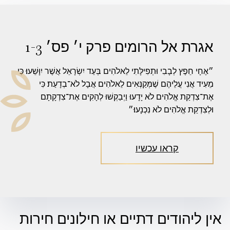
אגרת אל הרומים פרק י׳ פס׳ 1-3
״אֶחָי חֵפֶץ לְבָבִי וּתְפִילָּתִי לֵאלֹהִים בְּעַד יִשְׂרָאֵל אֲשֶׁר יִוָּשֵׁעוּ׃ כִּי
מֵעִיד אֲנִי עֲלֵיהֶם שֶׁמְּקַנְּאִים לֵאלֹהִים אֲבָל לֹא־בְדָעַת׃ כִּי
אֶת־צִדְקַת אֱלֹהִים לֹא יָדָעוּ וַיְבַקְשׁוּ לְהָקִים אֶת־צִדְקָתָם
וּלְצִדְקַת אֱלֹהִים לֹא נִכְנָעוּ׃״
קראו עכשיו
אין ליהודים דתיים או חילונים חירות