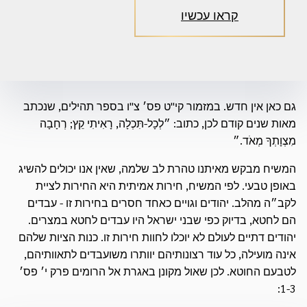
קראו עכשיו
גם כאן אין חדש. במזמור קי"ט פס׳ צ"ו בספר תהילים, שנכתב
מאות שנים קודם לכן, כתוב: ״לְכָל-תִּכְלָה, רָאִיתִי קֵץ; רְחָבָה
מִצְוָתְךָ מְאֹד.״
המשיח מבקש מאיתנו טהרת לב שלמה, שאין אנו יכולים להשיג
באופן טבעי. לפי המשיח, חירות אמיתית היא החירות לציית
לקב״ה מהלב. יהודים וגויים כאחד חסרים בחירות זו - עבדים
הם לחטא, בדיוק כפי שבני ישראל היו עבדים לחטא במצרים.
יהודים דתיים לעולם לא יוכלו לחוות חירות זו. כנות הציות שלהם
אינה מועילה, כל עוד רצונותיהם יוותרו משועבדים לתאוותיהם,
לטבעם החוטא. לכן שאול מקונן באגרת אל הרומים פרק י׳ פס׳
1-3: