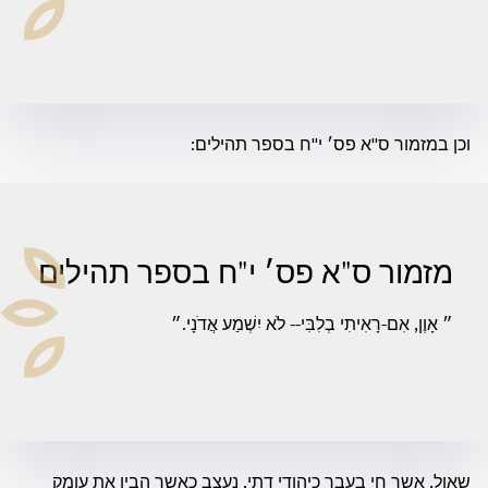
וכן במזמור ס"א פס׳ י"ח בספר תהילים:
מזמור ס"א פס׳ י"ח בספר תהילים
״ אָוֶן, אִם-רָאִיתִי בְלִבִּי-- לֹא יִשְׁמַע אֲדֹנָי.״
שאול, אשר חי בעבר כיהודי דתי, נעצב כאשר הבין את עומק