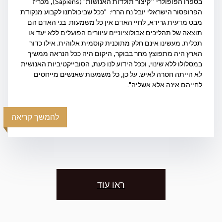
בספרו הפופולרי ״קיצור תולדות האנושות" (Sapiens), מכריז
הפרופסור הישראלי יובל נח הררי: "ככל שביכולתנו לקבוע מנקודת
מבט מדעית גרידא, לחיי האדם אין כל משמעות. בני האדם הם
תוצאה של תהליכים אבולוציוניים עיוורים הפועלים ללא יעד או
תכלית. מעשינו אינם חלק מתוכנית קוסמית אלוהית. אילו כדור
הארץ היה מתפוצץ מחר בבוקר, היקום היה ככל הנראה ממשיך
במסלולו ללא שינוי, וככל הידוע לנו כעת, הסובייקטיביות האנושית
לא הייתה חסרה לאיש. על כן, כל משמעות שאנשים מייחסים
לחייהם אינה אלא אשליה".
להמשך קריאה
ראו עוד