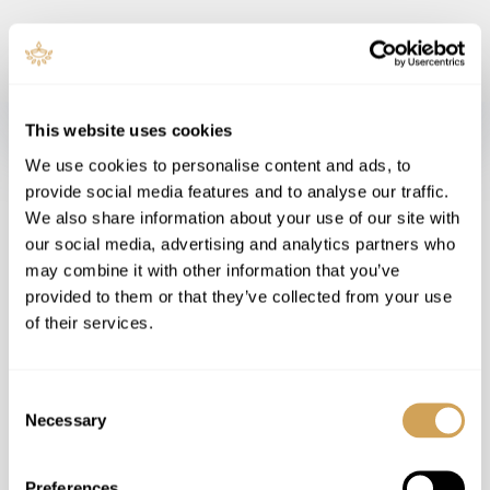
This website uses cookies
לצערנו, מילים אלו מתארות באופן מדויק את רוב החברה כיום,
We use cookies to personalise content and ads, to
לא רק בישראל, אלא גם ברוב העולם המערבי. כיהודים, אל לנו
provide social media features and to analyse our traffic.
להתנהג כך - עלינו להישמע למשה רבנו ולנביאים כאשר הם
We also share information about your use of our site with
אומרים לנו להאמין במשיח המובטח, ישוע המשיח, אשר בא
our social media, advertising and analytics partners who
לשחרר אותנו מחטאינו.
may combine it with other information that you’ve
provided to them or that they’ve collected from your use
כיצד תהיה ליהודי החילוני חירות, כאשר הוא מובל ע״י תאוותיו,
of their services.
נכנע ליצר ולסיפוק דחפיו, ולאחר מכן מצפונו מענה אותו?
ובאותה המידה, כיצד תהיה ליהודי הדתי חירות, כאשר הוא
משקיע רבות במזוזה בכניסה לביתו, מקפיד לחבוש כיפה, להניח
Consent
תפילין וללבוש ציצית על פי ההלכה, אך אינו יכול להתגבר על
Necessary
Selection
תאוות ליבו, וסובל מנטל אשמת הצביעות ואי הציות לתורת משה
רבנו?
Preferences