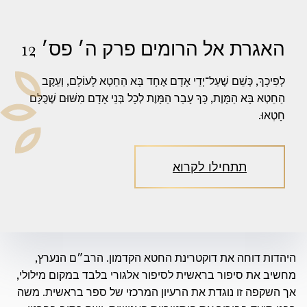
האגרת אל הרומים פרק ה׳ פס׳ 12
לְפִיכָךְ, כְּשֵׁם שֶׁעַל־יְדֵי אָדָם אֶחָד בָּא הַחֵטְא לָעוֹלָם, וְעֵקֶב
הַחֵטְא בָּא הַמָּוֶת, כָּךְ עָבַר הַמָּוֶת לְכָל בְּנֵי אָדָם מִשּׁוּם שֶׁכֻּלָּם
חָטְאוּ.
תתחילו לקרוא
היהדות דוחה את דוקטרינת החטא הקדמון. הרב״ם הנערץ,
מחשיב את סיפור בראשית לסיפור אלגורי בלבד במקום מילולי,
אך השקפה זו נוגדת את הרעיון המרכזי של ספר בראשית. משה