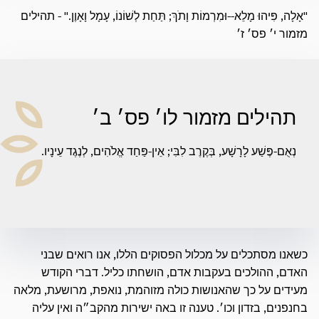
"אָלָה, פִּיהוּ מָלֵא--וּמִרְמוֹת וָתֹךְ; תַּחַת לְשׁוֹנוֹ, עָמָל וָאָוֶן." - תהילים
מזמור י׳ פס׳ ז׳
תהילים מזמור לו׳ פס׳ ב׳
נְאֻם-פֶּשַׁע לָרָשָׁע, בְּקֶרֶב לִבִּי; אֵין-פַּחַד אֱלֹהִים, לְנֶגֶד עֵינָיו.
כשאנו מסתכלים על מכלול הפסוקים הללו, אנו רואים שבני
האדם, ההולכים בעקבות אדם, הושחתו כליל. דברי הקודש
מעידים על כך שהאנושות כולה מזוהמת, נואפת, מרושעת, מלאה
בחנפנים, בזדון וכו׳. טענה זו באה ישירות מהקב״ה ואין עליה