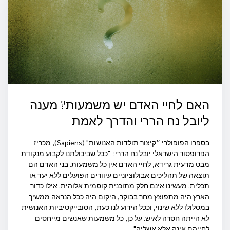
האם לחיי האדם יש משמעות? מענה
ליובל נח הררי והדרך לאמת
בספרו הפופולרי ״קיצור תולדות האנושות" (Sapiens), מכריז
הפרופסור הישראלי יובל נח הררי: "ככל שביכולתנו לקבוע מנקודת
מבט מדעית גרידא, לחיי האדם אין כל משמעות. בני האדם הם
תוצאה של תהליכים אבולוציוניים עיוורים הפועלים ללא יעד או
תכלית. מעשינו אינם חלק מתוכנית קוסמית אלוהית. אילו כדור
הארץ היה מתפוצץ מחר בבוקר, היקום היה ככל הנראה ממשיך
במסלולו ללא שינוי, וככל הידוע לנו כעת, הסובייקטיביות האנושית
לא הייתה חסרה לאיש. על כן, כל משמעות שאנשים מייחסים
לחייהם אינה אלא אשליה".