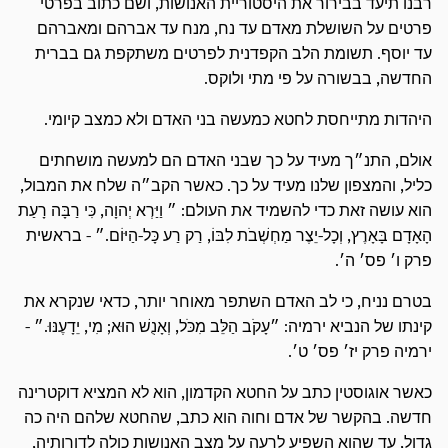
רבנו תיעד בבירור את היסטוריית האנושות, ושם כתוב בפרטי
פרטים על השושלת מאדם עד נח, מנח עד אברהם ומאברהם
עד יוסף. תשומת הלב הקפדנית לפרטים משתקפת גם בברית
החדשה, בבשורה על פי מתי ולוקס.
היהדות מתייחסת לחטא כמעשה בני האדם ולא כמצב קיומי.
אולם, התנ״ך מעיד על כך שבני האדם הם למעשה מושחתים
כליל, והמצפון שלנו מעיד על כך. כאשר הקב״ה שלח את המבול,
הוא עושה זאת כדי להשמיד את העולם: ״ וַיַּרְא יְהוָה, כִּי רַבָּה רָעַת
הָאָדָם בָּאָרֶץ, וְכָל-יֵצֶר מַחְשְׁבֹת לִבּוֹ, רַק רַע כָּל-הַיּוֹם.״ - בראשית
פרק ו׳ פס׳ ה׳.
בטרם נניח, כי לב האדם השתפר מאוחר יותר, כדאי שנקרא את
קינתו של הנביא ירמיה: ״עָקֹב הַלֵּב מִכֹּל, וְאָנֻשׁ הוּא; מִי, יֵדָעֶנּוּ.״ -
ירמיה פרק יז׳ פס׳ ט׳.
כאשר אוגוסטין כתב על החטא הקדמון, הוא לא המציא דוקטרינה
חדשה. בהקשר של אדם וחוה הוא כתב, שהחטא שלהם היה כה
גדול, עד שהוא השפיע לרעה על מצב האנושות כולה לדורותיה,