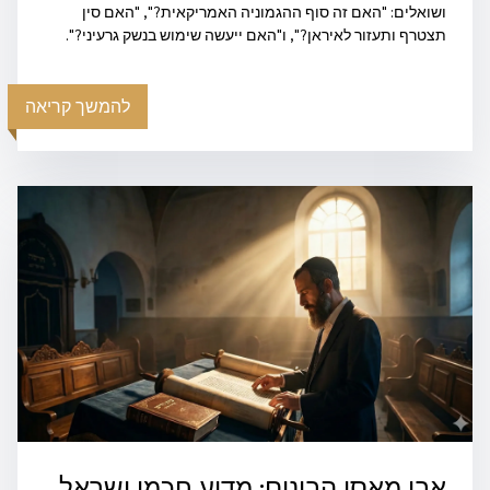
ושואלים: "האם זה סוף ההגמוניה האמריקאית?", "האם סין
תצטרף ותעזור לאיראן?", ו"האם ייעשה שימוש בנשק גרעיני?".
להמשך קריאה
אבן מאסו הבונים: מדוע חכמי ישראל