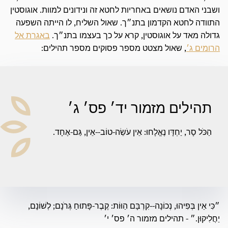
ושבני האדם נושאים באחריות לחטא זה ונידונים למוות. אוגוסטין
התוודה לחטא הקדמון בתנ״ך. שאול השליח, לו הייתה השפעה
גדולה מאד על אוגוסטין, קרא על כך בעצמו בתנ״ך.
באגרת אל
הרומים ג׳
, שאול מצטט מספר פסוקים מספר תהילים:
תהילים מזמור יד׳ פס׳ ג׳
הַכֹּל סָר, יַחְדָּו נֶאֱלָחוּ: אֵין עֹשֵׂה-טוֹב--אֵין, גַּם-אֶחָד.
״כִּי אֵין בְּפִיהוּ, נְכוֹנָה--קִרְבָּם הַוּוֹת: קֶבֶר-פָּתוּחַ גְּרֹנָם; לְשׁוֹנָם,
יַחֲלִיקוּן.״ - תהילים מזמור ה׳ פס׳ י׳