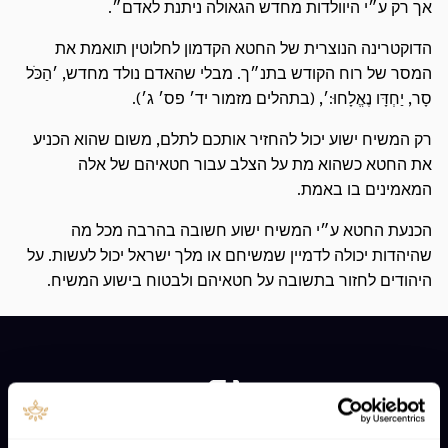
אך רק ע״י היוולדות מחדש הגאולה ניתנת לאדם״.
הדוקטרינה הנוצרית של החטא הקדמון לחלוטין תואמת את
המסר של רוח הקודש בתנ״ך. מבלי שהאדם נולד מחדש, ׳הַכֹּל
סָר, יַחְדָּו נֶאֱלָחוּ:׳, (בתהלים מזמור יד׳ פס׳ ג׳).
רק המשיח ישוע יכול להחזיר אותכם לתלם, משום שהוא הכניע
את החטא כשהוא מת על הצלב עבור חטאיהם של אלה
המאמינים בו באמת.
הכנעת החטא ע״י המשיח ישוע חשובה בהרבה מכל מה
שהיהדות יכולה לדמיין שמשיחם או מלך ישראל יכול לעשות. על
היהודים לחזור בתשובה על חטאיהם ולבטוח בישוע המשיח.