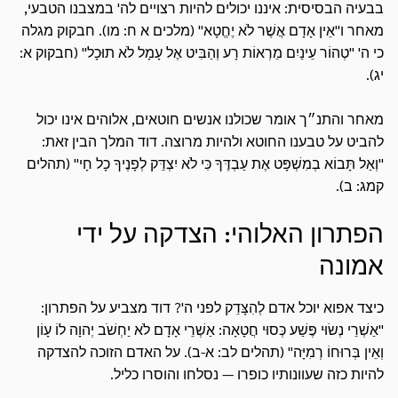
בבעיה הבסיסית: איננו יכולים להיות רצויים לה' במצבנו הטבעי,
מאחר ו"אֵין אָדָם אֲשֶׁר לֹא יֶחֱטָא" (מלכים א ח: מו). חבקוק מגלה
כי ה' "טְהוֹר עֵינַיִם מֵרְאוֹת רָע וְהַבִּיט אֶל עָמָל לֹא תוּכָל" (חבקוק א:
יג).
מאחר והתנ״ך אומר שכולנו אנשים חוטאים, אלוהים אינו יכול
להביט על טבענו החוטא ולהיות מרוצה. דוד המלך הבין זאת:
"וְאַל תָּבוֹא בְמִשְׁפָּט אֶת עַבְדֶּךָ כִּי לֹא יִצְדַּק לְפָנֶיךָ כָל חָי" (תהלים
קמג: ב).
הפתרון האלוהי: הצדקה על ידי
אמונה
כיצד אפוא יוכל אדם לְהִצָּדֵק לפני ה'? דוד מצביע על הפתרון:
"אַשְׁרֵי נְשׂוּי פֶּשַׁע כְּסוּי חֲטָאָה: אַשְׁרֵי אָדָם לֹא יַחְשֹׁב יְהוָה לוֹ עָוֹן
וְאֵין בְּרוּחוֹ רְמִיָּה" (תהלים לב: א-ב). על האדם הזוכה להצדקה
להיות כזה שעוונותיו כופרו — נסלחו והוסרו כליל.