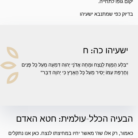
יקום גופו לתחייה.
בדיוק כפי שמתנבא ישעיהו
ישעיהו כה: ח
"בִּלַּע הַמָּוֶת לָנֶצַח וּמָחָה אֲדֹנָי יְהוִה דִּמְעָה מֵעַל כָּל פָּנִים
וְחֶרְפַּת עַמּוֹ יָסִיר מֵעַל כָּל הָאָרֶץ כִּי יְהוָה דִּבֵּר"
הבעיה הכלל-עולמית: חטא האדם
כאמור, רק אלו שה' מאשר יחיו במחיצתו לנצח. כאן אנו נתקלים