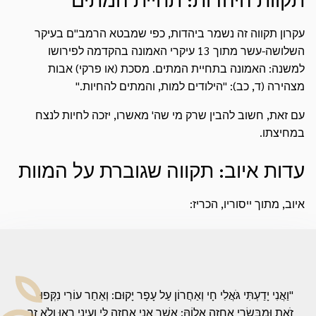
תקוות היהדות: תחיית המתים
עקרון תקווה זה נשמר ביהדות, כפי שמבטא הרמב"ם בעיקר
השלושה-עשר מתוך 13 עיקרי האמונה בהקדמה לפירושו
למשנה: האמונה בתחיית המתים. מסכת (או פרקי) אבות
מצהירה (ד, כב): "הילודים למות, והמתים להחיות."
עם זאת, חשוב להבין שרק מי שה' מאשרו, יזכה לחיות לנצח
במחיצתו.
עדות איוב: תקווה שגוברת על המוות
איוב, מתוך ייסוריו, הכריז:
"וַאֲנִי יָדַעְתִּי גֹּאֲלִי חָי וְאַחֲרוֹן עַל עָפָר יָקוּם: וְאַחַר עוֹרִי נִקְּפוּ
זֹאת וּמִבְּשָׂרִי אֶחֱזֶה אֱלוֹהַּ: אֲשֶׁר אֲנִי אֶחֱזֶה לִּי וְעֵינַי רָאוּ וְלֹא זָר