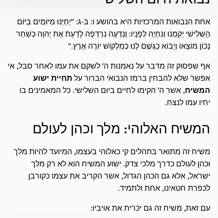
אחת הנבואות המרכזיות היא בהושע ו: ב-ג: "יְחַיֵּנוּ מִיּוֹמַיִם בַּיּוֹם
הַשְּׁלִישִׁי יְקִמֵנוּ וְנִחְיֶה לְפָנָיו: וְנֵדְעָה נִרְדְּפָה לָדַעַת אֶת יְהוָה כְּשַׁחַר
נָכוֹן מוֹצָאוֹ וְיָבוֹא כַגֶּשֶׁם לָנוּ כְּמַלְקוֹשׁ יוֹרֶה אָרֶץ."
אף שפסוק זה מדבר על נאמנות ה' לשקם את עמו לאחר סבל, אי
אפשר שלא להבחין ברמז הנבואי הברור על
תחיית ישוע
המשיח
, אשר ה' הקימו לחיים ביום השלישי. כל המאמינים בו
יחיו עמו לנצח.
המשיח האלוהי: מלך וכהן לעולם
משיח זה מתואר בתהלים קי כאלוהי בעצמו, המיועד להיות מלך
וכהן לעולם כדרך מלכי צדק. ישוע המשיח הוא לא רק מלך
ישראל, אלא גם הכהן הגדול, אשר הקריב את עצמו כקורבן
לכפרת חטאינו, אחת ולתמיד.
עם זאת, משיח זה גם יכרית את אויביו: