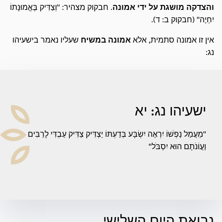
והצדקה מושגת
על ידי
אמונה
. חבקוק מצהיר: "וְצַדִּיק בֶּאֱמוּנָתוֹ
יִחְיֶה" (חבקוק ב: ד).
אין זו אמונה סתמית, אלא
אמונה במשיח
שעליו נאמר בישעיהו
נג:
ישעיהו נג: יא
"מֵעֲמַל נַפְשׁוֹ יִרְאֶה יִשְׂבָּע בְּדַעְתּוֹ יַצְדִּיק צַדִּיק עַבְדִּי לָרַבִּים
וַעֲוֹנֹתָם הוּא יִסְבֹּל"
נבואת היום השלישי